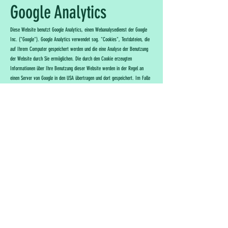
Google Analytics
Diese Website benutzt Google Analytics, einen Webanalysedienst der Google
Inc. ("Google"). Google Analytics verwendet sog. "Cookies", Textdateien, die
auf Ihrem Computer gespeichert werden und die eine Analyse der Benutzung
der Website durch Sie ermöglichen. Die durch den Cookie erzeugten
Informationen über Ihre Benutzung dieser Website werden in der Regel an
einen Server von Google in den USA übertragen und dort gespeichert. Im Falle
der Aktivierung der IP-Anonymisierung auf dieser Webseite wird Ihre IP-
Adresse von Google jedoch innerhalb von Mitgliedstaaten der Europäischen
Union oder in anderen Vertragsstaaten des Abkommens über den Europäischen
Wirtschaftsraum zuvor gekürzt.
Nur in Ausnahmefällen wird die volle IP-Adresse an einen Server von Google in
den USA übertragen und dort gekürzt. Google wird diese Informationen
benutzen, um Ihre Nutzung der Website auszuwerten, um Reports über die
Websiteaktivitäten für die Websitebetreiber zusammenzustellen und um
weitere mit der Websitenutzung und der Internetnutzung verbundene
Dienstleistungen zu erbringen. Auch wird Google diese Informationen
gegebenenfalls an Dritte übertragen, sofern dies gesetzlich vorgeschrieben
oder soweit Dritte diese Daten im Auftrag von Google verarbeiten. Die im
Rahmen von Google Analytics von Ihrem Browser übermittelte IP-Adresse wird
nicht mit anderen Daten von Google zusammengeführt.
Sie können die Installation der Cookies durch eine entsprechende Einstellung