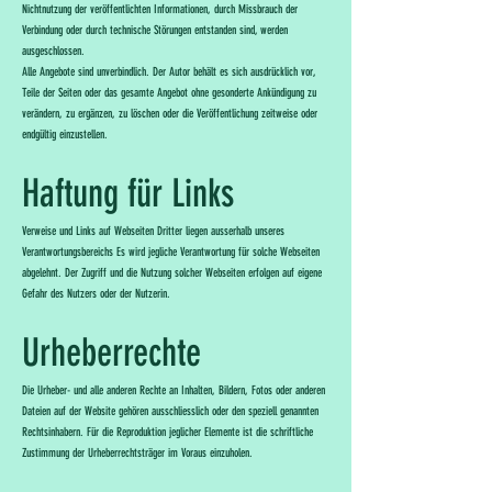
Nichtnutzung der veröffentlichten Informationen, durch Missbrauch der
Verbindung oder durch technische Störungen entstanden sind, werden
ausgeschlossen.
Alle Angebote sind unverbindlich. Der Autor behält es sich ausdrücklich vor,
Teile der Seiten oder das gesamte Angebot ohne gesonderte Ankündigung zu
verändern, zu ergänzen, zu löschen oder die Veröffentlichung zeitweise oder
endgültig einzustellen.
Haftung für Links
Verweise und Links auf Webseiten Dritter liegen ausserhalb unseres
Verantwortungsbereichs Es wird jegliche Verantwortung für solche Webseiten
abgelehnt. Der Zugriff und die Nutzung solcher Webseiten erfolgen auf eigene
Gefahr des Nutzers oder der Nutzerin.
Urheberrechte
Die Urheber- und alle anderen Rechte an Inhalten, Bildern, Fotos oder anderen
Dateien auf der Website gehören ausschliesslich oder den speziell genannten
Rechtsinhabern. Für die Reproduktion jeglicher Elemente ist die schriftliche
Zustimmung der Urheberrechtsträger im Voraus einzuholen.