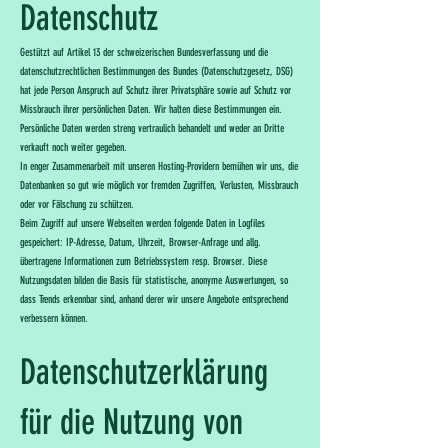
Datenschutz
Gestützt auf Artikel 13 der schweizerischen Bundesverfassung und die
datenschutzrechtlichen Bestimmungen des Bundes (Datenschutzgesetz, DSG)
hat jede Person Anspruch auf Schutz ihrer Privatsphäre sowie auf Schutz vor
Missbrauch ihrer persönlichen Daten. Wir halten diese Bestimmungen ein.
Persönliche Daten werden streng vertraulich behandelt und weder an Dritte
verkauft noch weiter gegeben.
In enger Zusammenarbeit mit unseren Hosting-Providern bemühen wir uns, die
Datenbanken so gut wie möglich vor fremden Zugriffen, Verlusten, Missbrauch
oder vor Fälschung zu schützen.
Beim Zugriff auf unsere Webseiten werden folgende Daten in Logfiles
gespeichert: IP-Adresse, Datum, Uhrzeit, Browser-Anfrage und allg.
übertragene Informationen zum Betriebssystem resp. Browser. Diese
Nutzungsdaten bilden die Basis für statistische, anonyme Auswertungen, so
dass Trends erkennbar sind, anhand derer wir unsere Angebote entsprechend
verbessern können.
Datenschutzerklärung
für die Nutzung von